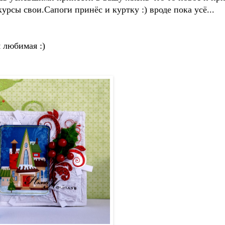
рсы свои.Сапоги принёс и куртку :) вроде пока усё...
 любимая :)