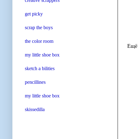
creative scrappers
get picky
scrap the boys
the color room
Ещё 
my little shoe box
sketch a bilities
pencillines
my little shoe box
skissedilla