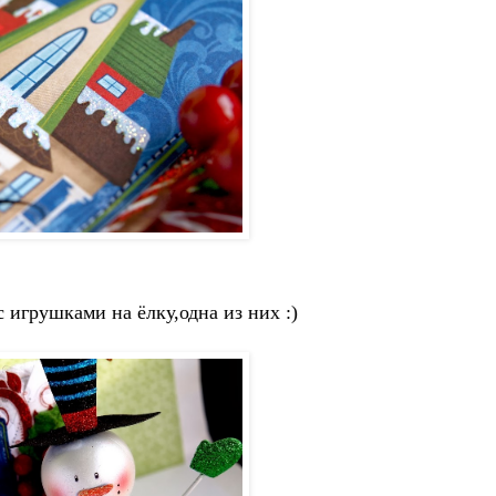
с игрушками на ёлку,одна из них :)