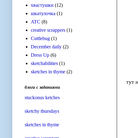
хвастушки
(12)
шкатулочка
(1)
ATC
(8)
creative scrappers
(1)
Cuttlebug
(1)
December daily
(2)
Dress Up
(6)
sketchabilities
(1)
sketches in thyme
(2)
тут 
блоги с заданиями
stuckonus ketches
sketchy thursdays
sketches in thyme