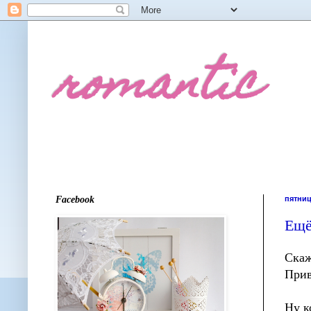
romantic
Facebook
пятница
Ещё
Скаж
Прив
Ну к