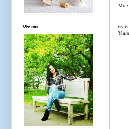
Мне 
ну и
Обо мне
Ушла